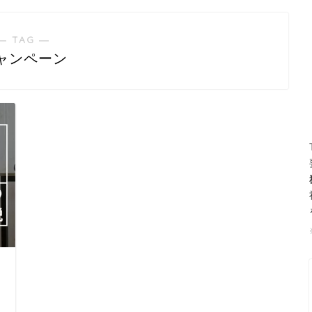
― TAG ―
ャンペーン