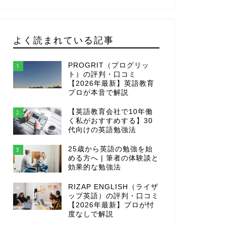
よく読まれている記事
PROGRIT（プログリッ
1
ト）の評判・口コミ
【2026年最新】英語教育
プロが本音で解説
【英語教育会社で10年働
2
く私がおすすめする】30
代向けの英語勉強法
25歳から英語の勉強を始
3
める方へ | 筆者の体験談と
効果的な勉強法
RIZAP ENGLISH（ライザ
4
ップ英語）の評判・口コミ
【2026年最新】プロが忖
度なしで解説