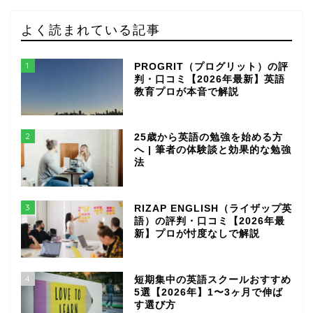
よく読まれている記事
1
PROGRIT（プログリット）の評
判・口コミ【2026年最新】英語
教育プロが本音で解説
2
25歳から英語の勉強を始める方
へ | 筆者の体験談と効果的な勉強
法
3
RIZAP ENGLISH（ライザップ英
語）の評判・口コミ【2026年最
新】プロが忖度なしで解説
4
短期集中の英語スクールおすすめ
5選【2026年】1〜3ヶ月で伸ば
す選び方