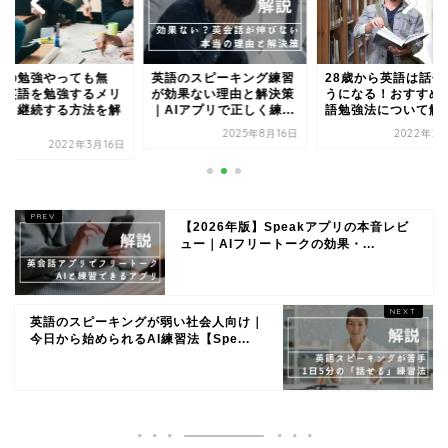
語のスピーキング練習
28歳から英語は話せるよ
英語の勉強やっても
効果ない理由と解決策
うになる！おすすめの英
駄？英語を勉強する
Iアプリで正しく練...
語勉強法について解説
ットと継続する方法
説
2025年8月16日
2022年2月19日
2022年3
【2026年版】Speakアプリの本音レビ
ュー｜AIフリートークの効果・...
英語のスピーキングが弱い社会人向け｜
今日から始められるAI練習法【Spe...