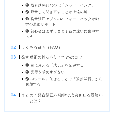
❷ 最も効果的なのは「シャドーイング」
❸ 録音して聞き直すことが上達の鍵
❹ 発音矯正アプリのAIフィードバックが独
学の最強サポート
❺ 初心者はまず母音と子音の違いに集中す
べき
よくある質問（FAQ）
発音矯正の挫折を防ぐためのコツ
❶ 目に見える「成長」を記録する
❷ 完璧を求めすぎない
❸ AIツールに任せることで「孤独学習」から
脱却する
まとめ：発音矯正を独学で成功させる最短ル
ートとは？