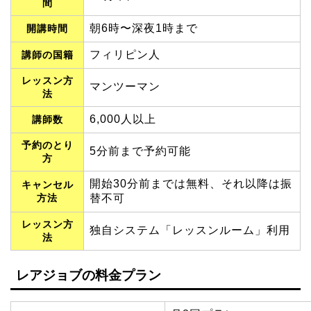
間
朝6時〜深夜1時まで
開講時間
フィリピン人
講師の国籍
レッスン方
マンツーマン
法
6,000人以上
講師数
予約のとり
5分前まで予約可能
方
開始30分前までは無料、それ以降は振
キャンセル
方法
替不可
レッスン方
独自システム「レッスンルーム」利用
法
レアジョブの料金プラン