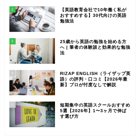
2
【英語教育会社で10年働く私が
おすすめする】30代向けの英語
勉強法
3
25歳から英語の勉強を始める方
へ | 筆者の体験談と効果的な勉強
法
4
RIZAP ENGLISH（ライザップ英
語）の評判・口コミ【2026年最
新】プロが忖度なしで解説
5
短期集中の英語スクールおすすめ
5選【2026年】1〜3ヶ月で伸ば
す選び方