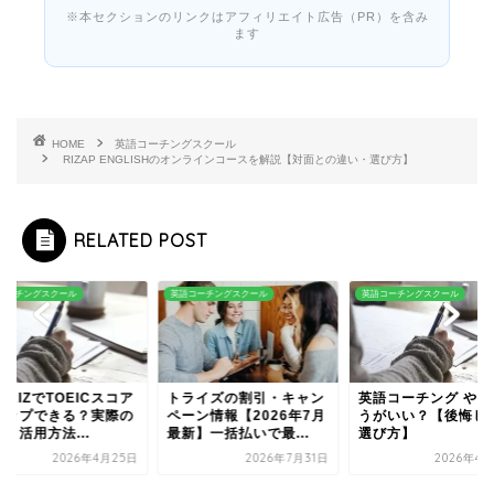
※本セクションのリンクはアフィリエイト広告（PR）を含み
ます
HOME
英語コーチングスクール
RIZAP ENGLISHのオンラインコースを解説【対面との違い・選び方】
RELATED POST
コーチングスクール
英語コーチングスクール
英語コーチングスクール
RAIZでTOEICスコア
トライズの割引・キャン
英語コーチング やめ
アップできる？実際の
ペーン情報【2026年7月
うがいい？【後悔し
と活用方法...
最新】一括払いで最...
選び方】
2026年4月25日
2026年7月31日
2026年4月