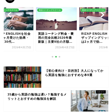
コーチングスクール
英語コーチングスクール
英語コーチングスクール
ZAP ENGLISHを社会
英語コーチング料金・費
RIZAP ENGLISH
が3ヶ月受けた効果・
用の完全比較2026年最
ザップイングリッシ
【30代...
新版｜主要9社の月額...
は2ヶ月で効...
2026年4月25日
2026年4月25日
2026年4
【初心者向け・目的別】大人になってか
ら英語を勉強におすすめな本9選
35歳から英語の勉強は遅い？勉強するメ
リットとおすすめの勉強法を解説