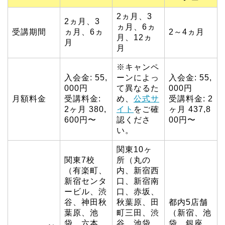
2ヵ月、3
2ヵ月、3
ヵ月、6ヵ
受講期間
ヵ月、6ヵ
2～4ヵ月
月、12ヵ
月
月
※キャンペ
入会金: 55,
ーンによっ
入会金: 55,
000円
て異なるた
000円
月額料金
受講料金:
め、
公式サ
受講料金: 2
2ヶ月 380,
イト
をご確
ヶ月 437,8
600円〜
認くださ
00円〜
い。
関東10ヶ
関東7校
所（丸の
（有楽町、
内、新宿西
新宿センタ
口、新宿南
ービル、渋
口、赤坂、
谷、神田秋
秋葉原、田
都内5店舗
葉原、池
町三田、渋
（新宿、池
袋、六本
谷、池袋、
袋、銀座、