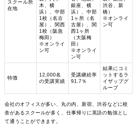
スクール所
木、横
銀座、横
渋谷、新
在地
浜）、中部
浜）、中部
橋）
1校（名古
1ヶ所（名
※オンライ
屋）、関西
古屋）、関
ン可
1校（阪急
西1ヶ所
梅田）
（大阪梅
※オンライ
田）
ン可
※オンライ
ン可
結果にコミ
12,000名
受講継続率
ットするラ
特徴
の受講実績
91.7％
イザップグ
ループ
会社のオフィスが多い、丸の内、新宿、渋谷などに校
舎があるスクールが多く、仕事帰りに英語の勉強とし
て通うことができます。