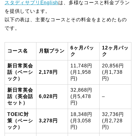
スタディサプリEnglish
は、多様なコースと料金プラン
を提供しています。
以下の表は、主要なコースとその料金をまとめたもの
です。
6ヶ月パッ
12ヶ月パッ
コース名
月額プラン
ク
ク
新日常英会
11,748円
20,856円
話（ベーシ
2,178円
(月1,958
(月1,738
ック）
円)
円)
新日常英会
32,868円
話（英会話
6,028円
(月5,478
–
セット）
円)
TOEIC対
18,348円
32,736円
策（ベーシ
3,278円
(月3,058
(月2,728
ック）
円)
円)