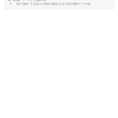
HOME
アプリ英語学習
【全て無料！】社会人の英語の勉強におすすめの無料アプリ4選