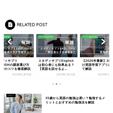
RELATED POST
リ英語学習
アプリ英語学習
アプリ英語学習
タディサプリ
スタディサプリEnglish
【2026年最新】30
GLISHの講座選び方
は初心者にも効果ある？
け英語学習アプリに
学習のコツを徹底解説
【英語を話せるよ...
て解説
2025年2月15日
2025年1月21日
2024年12
35歳から英語の勉強は遅い？勉強するメ
リットとおすすめの勉強法を解説