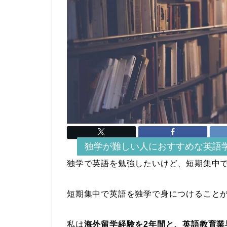
独学におすすめの英語学習法
独学が難しい人におすすめな英語
独学で英語を勉強したいけど、短期集中
短期集中で英語を独学で身につけること
私は
海外留学経験を2年間と、英語教育業