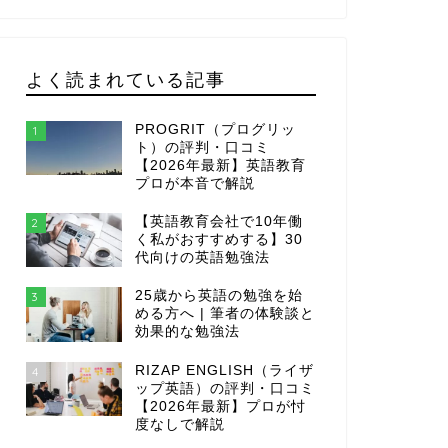
よく読まれている記事
PROGRIT（プログリッ
1
ト）の評判・口コミ
【2026年最新】英語教育
プロが本音で解説
【英語教育会社で10年働
2
く私がおすすめする】30
代向けの英語勉強法
25歳から英語の勉強を始
3
める方へ | 筆者の体験談と
効果的な勉強法
RIZAP ENGLISH（ライザ
4
ップ英語）の評判・口コミ
【2026年最新】プロが忖
度なしで解説