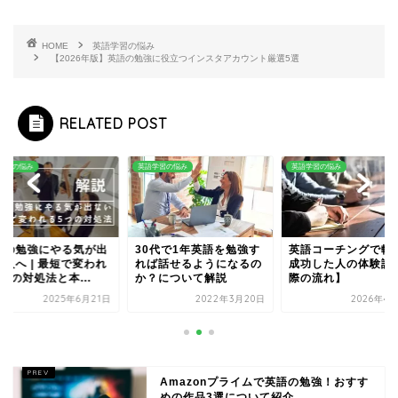
HOME
英語学習の悩み
【2026年版】英語の勉強に役立つインスタアカウント厳選5選
RELATED POST
学習の悩み
英語学習の悩み
英語学習の悩み
語の勉強にやる気が出
30代で1年英語を勉強す
英語コーチングで転
い人へ | 最短で変われ
れば話せるようになるの
成功した人の体験談
つの対処法と本...
か？について解説
際の流れ】
2025年6月21日
2022年3月20日
2026年4
Amazonプライムで英語の勉強！おすす
めの作品3選について紹介