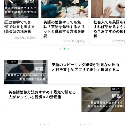
音矯正は独学ででき
英語の勉強やっても無
社会人でも英語を猛
？最短で効果を出す方
駄？英語を勉強するメリ
すれば話せるように
とAI英会話の活用術
ットと継続する方法を解
る？おすすめの勉強
説
解...
2025年7月10日
2022年3月16日
2022年2月
英語のスピーキング練習が効果ない理由
と解決策｜AIアプリで正しく練習する...
英会話勉強方法おすすめ｜最短で話せる
人がやっている習慣＆AI活用術