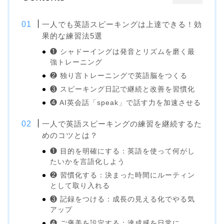
一人でも英語スピーキングは上達できる！効
果的な練習法5選
❶ シャドーイングは発音とリズムを磨く最
強トレーニング
❷ 独り言トレーニングで英語脳をつくる
❸ スピーキング日記で継続と改善を習慣化
❹ AI英会話「speak」で話す力を加速させる
一人で英語スピーキングの練習を継続するた
めのコツとは？
❶ 目的を明確にする：英語を使って何がし
たいかを言語化しよう
❷ 習慣化する：決まった時間にルーティン
として取り入れる
❸ 記録をつける：成長の見える化でやる気
アップ
❹ ご褒美を設定する：達成感を日常に